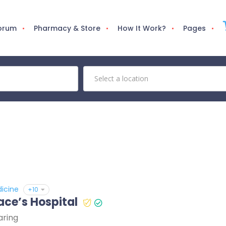
Forum
Pharmacy & Store
How It Work?
Pages
icine
+10
ce’s Hospital
aring