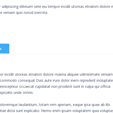
adipisicing eliteiuim sete eiu tempor incidit utoreas etnalom dolore
e veniam quis norud exercita.
s
mpor incidit utoreas etnalom dolore maena aliquae udiminimate veniam
ip commodo consequat Duis aute irure dolor inem reprederit inoluptate
ur eexcepteur occaecat cupidatat non proident sunt in culpa qui officia
spiciatis unde omnis.
doloremque laudantium, totam rem aperiam, eaque ipsa quae ab illo
e vitae dicta sunt explicabo. Nemo enim ipsam voluptatem quia volupta