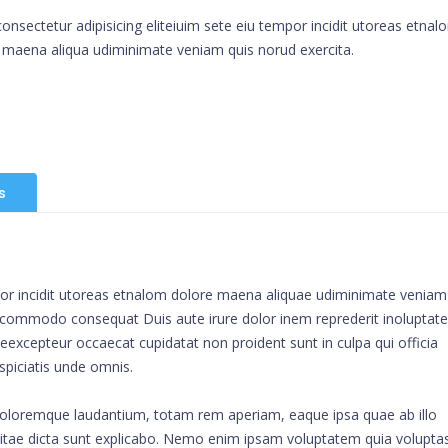
onsectetur adipisicing eliteiuim sete eiu tempor incidit utoreas etnal
 maena aliqua udiminimate veniam quis norud exercita.
s
mpor incidit utoreas etnalom dolore maena aliquae udiminimate veniam
ip commodo consequat Duis aute irure dolor inem reprederit inoluptate
ur eexcepteur occaecat cupidatat non proident sunt in culpa qui officia
spiciatis unde omnis.
doloremque laudantium, totam rem aperiam, eaque ipsa quae ab illo
e vitae dicta sunt explicabo. Nemo enim ipsam voluptatem quia volupta