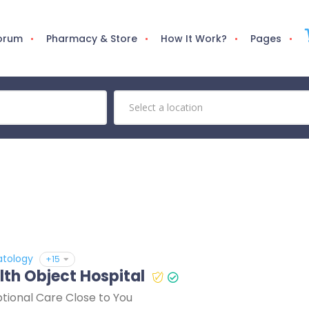
Forum
Pharmacy & Store
How It Work?
Pages
tology
+15
lth Object Hospital
tional Care Close to You